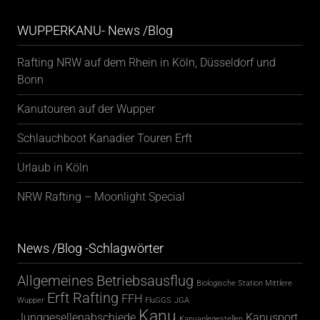
WUPPERKANU- News /Blog
Rafting NRW auf dem Rhein in Köln, Düsseldorf und
Bonn
Kanutouren auf der Wupper
Schlauchboot Kanadier Touren Erft
Urlaub in Köln
NRW Rafting – Moonlight Special
News /Blog -Schlagwörter
Allgemeines
Betriebsausflug
Biologische Station Mittlere
Erft Rafting
FFH
Wupper
FluGGS
JGA
Kanu
Junggesellenabschiede
Kanusport
Kanuanlegestellen