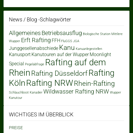
News / Blog -Schlagwörter
Allgemeines
Betriebsausflug
Biologische Station Mittlere
Erft Rafting
FFH
Wupper
FluGGS
JGA
Kanu
Junggesellenabschiede
Kanuanlegestellen
Kanusport
Kanutouren auf der Wupper
Moonlight
Rafting auf dem
Special
Pegelabfrage
Rhein
Rafting
Rafting Düsseldorf
Köln
Rafting NRW
Rhein-Rafting
Wildwasser Rafting NRW
Schlauchboot Kanadier
Wupper
Kanutour
WICHTIGES IM ÜBERBLICK
PREISE