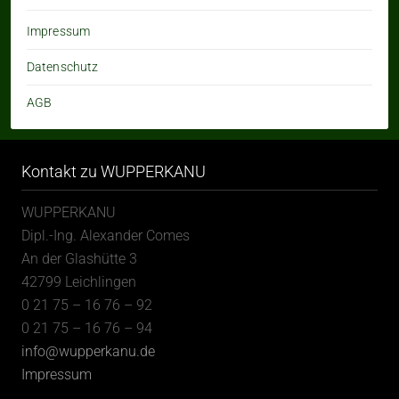
Impressum
Datenschutz
AGB
Kontakt zu WUPPERKANU
WUPPERKANU
Dipl.-Ing. Alexander Comes
An der Glashütte 3
42799 Leichlingen
0 21 75 – 16 76 – 92
0 21 75 – 16 76 – 94
info@wupperkanu.de
Impressum