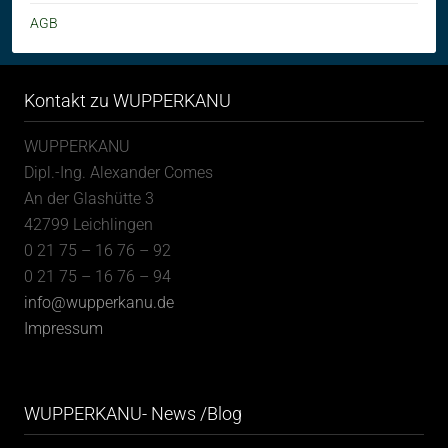
AGB
Kontakt zu WUPPERKANU
WUPPERKANU
Dipl.-Ing. Alexander Comes
An der Glashütte 3
42799 Leichlingen
0 21 75 – 16 76 – 92
0 21 75 – 16 76 – 94
info@wupperkanu.de
Impressum
WUPPERKANU- News /Blog