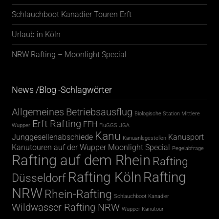
Schlauchboot Kanadier Touren Erft
Urlaub in Köln
NRW Rafting – Moonlight Special
News /Blog -Schlagwörter
Allgemeines
Betriebsausflug
Biologische Station Mittlere
Erft Rafting
FFH
Wupper
FluGGS
JGA
Kanu
Junggesellenabschiede
Kanusport
Kanuanlegestellen
Kanutouren auf der Wupper
Moonlight Special
Pegelabfrage
Rafting auf dem Rhein
Rafting
Rafting Köln
Rafting
Düsseldorf
NRW
Rhein-Rafting
Schlauchboot Kanadier
Wildwasser Rafting NRW
Wupper Kanutour