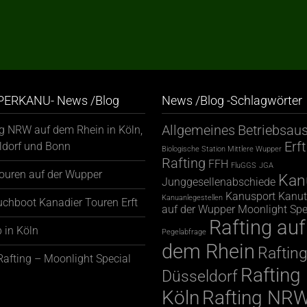
ERKANU- News /Blog
News /Blog -Schlagwörter
Allgemeines
Betriebsaus
ng NRW auf dem Rhein in Köln,
Erft
ldorf und Bonn
Biologische Station Mittlere Wupper
Rafting
FFH
FluGGS
JGA
ouren auf der Wupper
Kan
Junggesellenabschiede
Kanusport
Kanut
Kanuanlegestellen
uchboot Kanadier Touren Erft
auf der Wupper
Moonlight Spe
Rafting auf
 in Köln
Pegelabfrage
dem Rhein
Raftin
afting – Moonlight Special
Rafting
Düsseldorf
Köln
Rafting NR