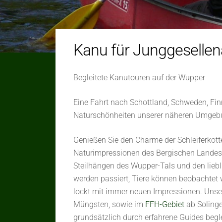
Kanu für Junggeselle
Begleitete Kanutouren auf der Wupper
Eine Fahrt nach Schottland, Schweden, Fin
Naturschönheiten unserer näheren Umgeb
Genießen Sie den Charme der Schleiferkott
Naturimpressionen des Bergischen Landes.
Steilhängen des Wupper-Tals und den liebl
werden passiert, Tiere können beobachtet
lockt mit immer neuen Impressionen. Uns
Müngsten, sowie im
FFH-Gebiet
ab Soling
grundsätzlich durch erfahrene Guides begle