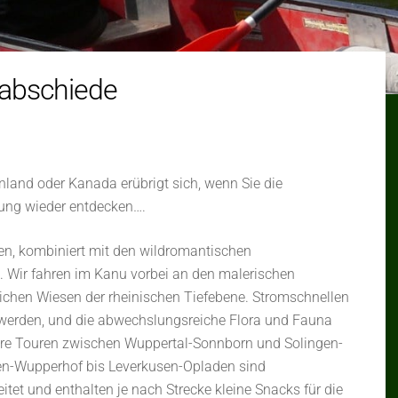
nabschiede
nland oder Kanada erübrigt sich, wenn Sie die
ung wieder entdecken….
en, kombiniert mit den wildromantischen
 Wir fahren im Kanu vorbei an den malerischen
ichen Wiesen der rheinischen Tiefebene. Stromschnellen
 werden, und die abwechslungsreiche Flora und Fauna
ere Touren zwischen Wuppertal-Sonnborn und Solingen-
en-Wupperhof bis Leverkusen-Opladen sind
itet und enthalten je nach Strecke kleine Snacks für die