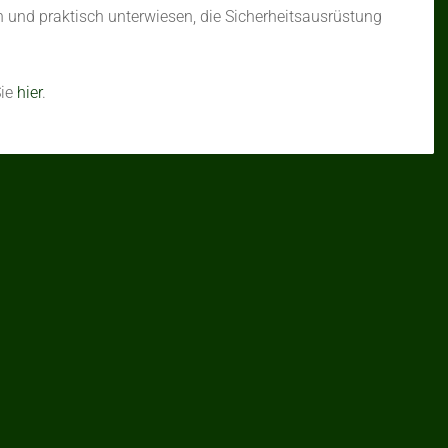
h und praktisch unterwiesen, die Sicherheitsausrüstung
Sie
hier
.