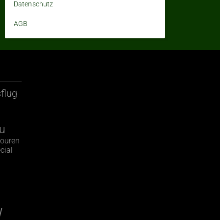
Datenschutz
AGB
flug
u
ouren
cial
g
W