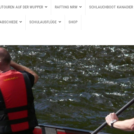
UTOUREN AUF DER WUPPER
RAFTING NRW
SCHLAUCHBOOT KANADIER 
ABSCHIEDE
SCHULAUSFLÜGE
SHOP