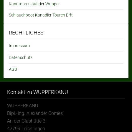
Kanutouren auf der Wupper
Schlauchboot Kanadier Touren Erft
RECHTLICHES
Impressum
Datenschutz
AGB
Kontakt zu WUPPERKANU
WUPPERKANU
Dipl.-Ing. Alexander Comes
An der Glashütte 3
42799 Leichlingen