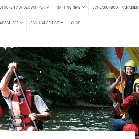
UTOUREN AUF DER WUPPER
RAFTING NRW
SCHLAUCHBOOT KANADIER 
ABSCHIEDE
SCHULAUSFLÜGE
SHOP