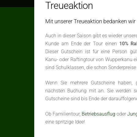
Treueaktion
Mit unserer Treueaktion bedanken wir 
Auch in dieser Saison gibt es wieder unser
Kunde am Ende der Tour einen
10% Rab
Dieser Gutschein ist für eine Person gül
Kanu- oder Raftingtour von Wupperkanu 
sind Schulklassen, die schon Sonderpreise 
Wenn Sie mehrere Gutscheine haben, g
nächsten Buchung mit an. Sie werden sc
Gutscheine sind bis Ende der darauffolgen
Ob Familientour,
Betriebsausflug
oder
Jun
eine spritzige Idee!