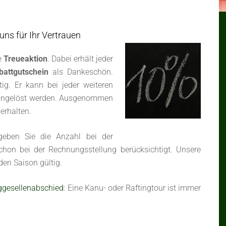
uns für Ihr Vertrauen
e
Treueaktion
. Dabei erhält jeder
attgutschein
als Dankeschön.
tig. Er kann bei jeder weiteren
eingelöst werden. Ausgenommen
erhalten.
eben Sie die Anzahl bei der
hon bei der Rechnungsstellung berücksichtigt. Unsere
den Saison gültig.
ggesellenabschied
: Eine Kanu- oder Raftingtour ist immer