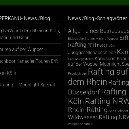
ERKANU- News /Blog
News /Blog -Schlagwörter
Allgemeines
Betriebsaus
ng NRW auf dem Rhein in Köln,
Erft
ldorf und Bonn
Biologische Station Mittlere Wupper
Rafting
FFH
FluGGS
JGA
ouren auf der Wupper
Kan
Junggesellenabschiede
Kanusport
Kanut
Kanuanlegestellen
uchboot Kanadier Touren Erft
auf der Wupper
Moonlight Spe
Rafting auf
 in Köln
Pegelabfrage
dem Rhein
Raftin
afting – Moonlight Special
Rafting
Düsseldorf
Köln
Rafting NR
Rhein-Rafting
Schlauchboot 
Wildwasser Rafting NR
Wupper Kanutour