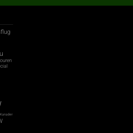
flug
u
ouren
cial
g
W
Kanadier
W